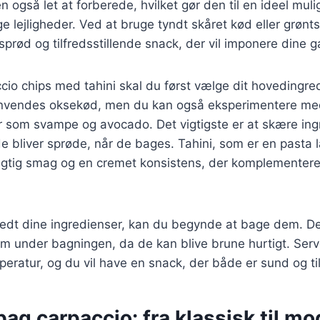
også let at forberede, hvilket gør den til en ideel mul
ge lejligheder. Ved at bruge tyndt skåret kød eller grøn
prød og tilfredsstillende snack, der vil imponere dine g
ccio chips med tahini skal du først vælge dit hovedingre
 anvendes oksekød, men du kan også eksperimentere med 
 som svampe og avocado. Det vigtigste er at skære in
e bliver sprøde, når de bages. Tahini, som er en pasta 
eagtig smag og en cremet konsistens, der komplementere
edt dine ingredienser, kan du begynde at bage dem. Det 
m under bagningen, da de kan blive brune hurtigt. Se
peratur, og du vil have en snack, der både er sund og til
bag carpaccio: fra klassisk til m