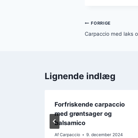
Indlægsnavi
FORRIGE
Carpaccio med laks og 
Lignende indlæg
elsin
Forfriskende carpaccio
med grøntsager og
balsamico
r 2024
Af
Carpaccio
9. december 2024