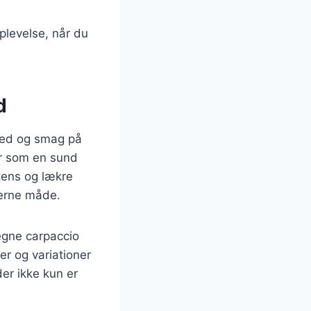
plevelse, når du
d
dhed og smag på
er som en sund
tens og lækre
derne måde.
 egne carpaccio
er og variationer
der ikke kun er