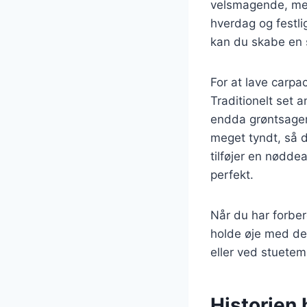
velsmagende, men 
hverdag og festli
kan du skabe en s
For at lave carpa
Traditionelt set
endda grøntsager
meget tyndt, så d
tilføjer en nødd
perfekt.
Når du har forber
holde øje med de
eller ved stuetem
Historien 