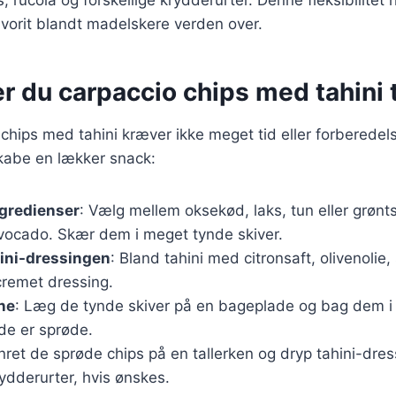
favorit blandt madelskere verden over.
r du carpaccio chips med tahini tr
 chips med tahini kræver ikke meget tid eller forberedels
 skabe en lækker snack:
ngredienser
: Vælg mellem oksekød, laks, tun eller grøn
ocado. Skær dem i meget tynde skiver.
hini-dressingen
: Bland tahini med citronsaft, olivenolie,
cremet dressing.
ne
: Læg de tynde skiver på en bageplade og bag dem i
 de er sprøde.
nret de sprøde chips på en tallerken og dryp tahini-dres
ydderurter, hvis ønskes.