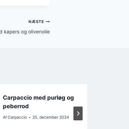
NÆSTE
 kapers og olivenolie
Carpaccio med purløg og
Carpac
peberrod
kaviar
Af
Carpaccio
25. december 2024
Af
Carpacc