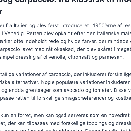
r
 fra Italien og blev først introduceret i 1950’erne af re
 i Venedig. Retten blev opkaldt efter den italienske male
ærker ofte indeholdt røde og hvide farver, der mindede 
carpaccio lavet med råt oksekød, der blev skåret i meget
impel dressing af olivenolie, citronsaft og parmesan.
tallige variationer af carpaccio, der inkluderer forskelli
riske alternativer. Nogle populære variationer inkludere
e og endda grøntsager som avocado og tomater. Disse va
ilpasse retten til forskellige smagspræferencer og kostb
 kun en forret, men kan også serveres som en hovedret 
 ret, der kan tilpasses med forskellige toppings og dress
 rucola og forskellige krydderurter. Denne fleksibilitet h