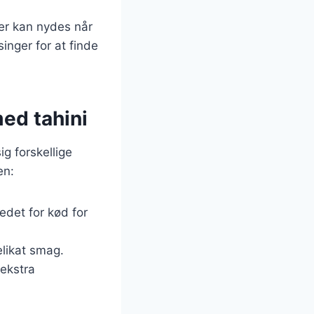
der kan nydes når
inger for at finde
med tahini
g forskellige
en:
tedet for kød for
elikat smag.
 ekstra