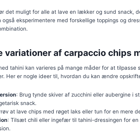
gør det muligt for alle at lave en lækker og sund snack, 
 også eksperimentere med forskellige toppings og dress
ombination.
e variationer af carpaccio chips 
ed tahini kan varieres på mange måder for at tilpasse si
 Her er nogle ideer til, hvordan du kan ændre opskrift
ersion
: Brug tynde skiver af zucchini eller aubergine i s
getarisk snack.
Prøv at lave chips med røget laks eller tun for en mere d
ion
: Tilsæt chili eller ingefær til tahini-dressingen for en
ion.