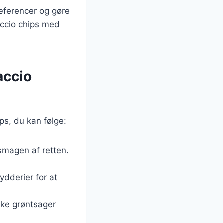
ræferencer og gøre
accio chips med
accio
ps, du kan følge:
 smagen af retten.
rydderier for at
ske grøntsager