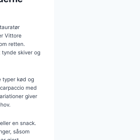
stauratør
r Vittore
om retten.
 tynde skiver og
ge typer kød og
r carpaccio med
riationer giver
ehov.
eller en snack.
inger, såsom
ar gjort