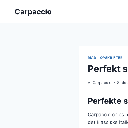
Fortsæt
Carpaccio
til
indhold
MAD
|
OPSKRIFTER
Perfekt 
Af
Carpaccio
8. de
Perfekte s
Carpaccio chips m
det klassiske ita