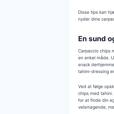
Disse tips kan hj
nyder dine carpac
En sund og
Carpaccio chips 
en enkel måde. Ua
snack derhjemme,
tahini-dressing 
Ved at følge opsk
chips med tahini.
for at finde din e
velsmagende, men