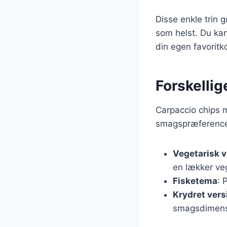
Disse enkle trin 
som helst. Du kan
din egen favoritk
Forskellig
Carpaccio chips m
smagspræferencer.
Vegetarisk v
en lækker ve
Fisketema
: 
Krydret vers
smagsdimens