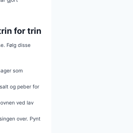
in for trin
e. Følg disse
tsager som
 salt og peber for
 ovnen ved lav
singen over. Pynt