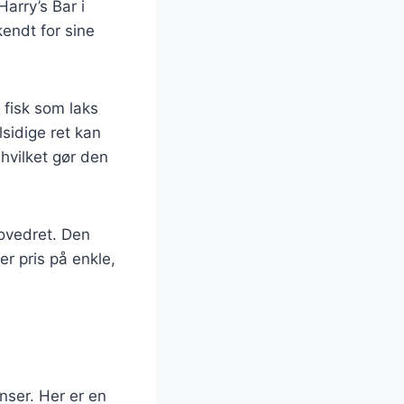
arry’s Bar i
endt for sine
 fisk som laks
sidige ret kan
hvilket gør den
ovedret. Den
er pris på enkle,
nser. Her er en