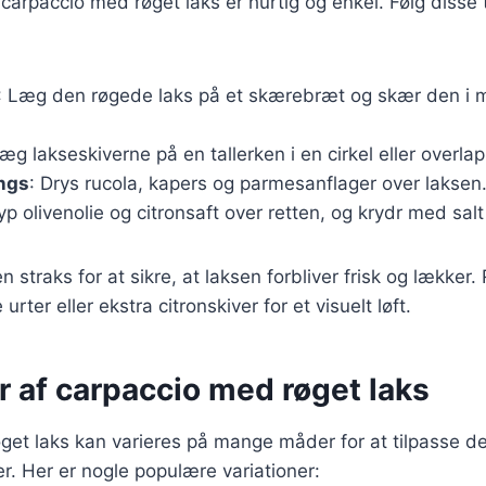
carpaccio med røget laks er hurtig og enkel. Følg disse t
: Læg den røgede laks på et skærebræt og skær den i 
Læg lakseskiverne på en tallerken i en cirkel eller overl
ings
: Drys rucola, kapers og parmesanflager over laksen
yp olivenolie og citronsaft over retten, og krydr med sal
 straks for at sikre, at laksen forbliver frisk og lækker
urter eller ekstra citronskiver for et visuelt løft.
r af carpaccio med røget laks
et laks kan varieres på mange måder for at tilpasse den 
. Her er nogle populære variationer: