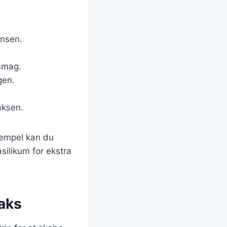
ensen.
 smag.
gen.
aksen.
sempel kan du
asilikum for ekstra
aks