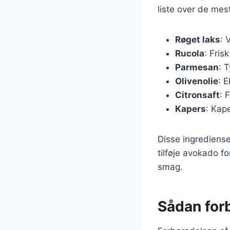
liste over de mes
Røget laks
: 
Rucola
: Fris
Parmesan
: 
Olivenolie
: 
Citronsaft
: 
Kapers
: Kap
Disse ingrediense
tilføje avokado fo
smag.
Sådan for