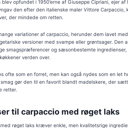
blev opfundet i 1950’erne af Giuseppe Cipriani, ejer af H
gav den efter den italienske maler Vittore Carpaccio, k
ver, der mindede om retten.
mange variationer af carpaccio, herunder dem lavet med
egetariske versioner med svampe eller grøntsager. Den al
llige smagspræferencer og sæsonbestemte ingredienser, 
køkkener verden over.
es ofte som en forret, men kan også nydes som en let h
e smag gør den til en favorit blandt madelskere, der sætt
retter.
er til carpaccio med røget laks
 med røget laks kræver enkle, men kvalitetsrige ingredie