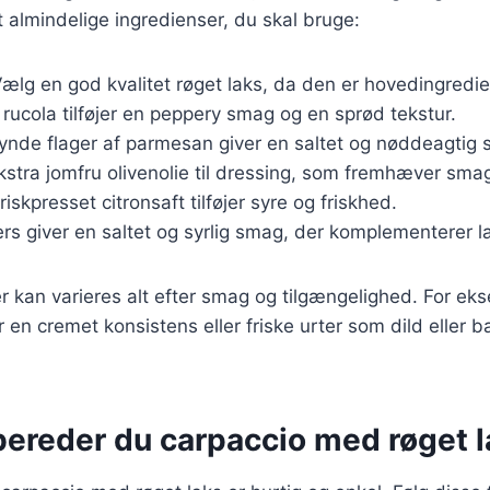
t almindelige ingredienser, du skal bruge:
Vælg en god kvalitet røget laks, da den er hovedingredi
k rucola tilføjer en peppery smag og en sprød tekstur.
Tynde flager af parmesan giver en saltet og nøddeagtig
Ekstra jomfru olivenolie til dressing, som fremhæver sma
Friskpresset citronsaft tilføjer syre og friskhed.
ers giver en saltet og syrlig smag, der komplementerer l
r kan varieres alt efter smag og tilgængelighed. For ek
r en cremet konsistens eller friske urter som dild eller b
bereder du carpaccio med røget l