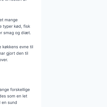
ået mange
e typer kød, fisk
ver smag og diæt.
e køkkens evne til
r gjort den til
ver.
ange forskellige
ydes som en let
l en sund