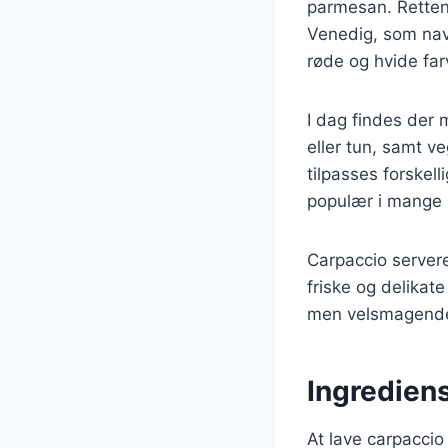
parmesan. Retten 
Venedig, som navn
røde og hvide far
I dag findes der 
eller tun, samt v
tilpasses forske
populær i mange 
Carpaccio server
friske og delikat
men velsmagende 
Ingrediens
At lave carpaccio