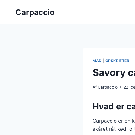
Fortsæt
Carpaccio
til
indhold
MAD
|
OPSKRIFTER
Savory c
Af
Carpaccio
22. d
Hvad er ca
Carpaccio er en kl
skåret råt kød, o