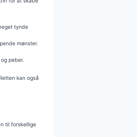
rin for at skabe
meget tynde
appende mønster.
.
t og peber.
. Retten kan også
til forskellige