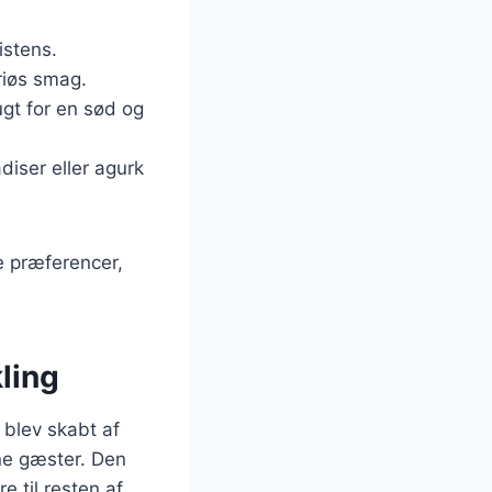
istens.
uriøs smag.
rugt for en sød og
diser eller agurk
e præferencer,
ling
n blev skabt af
ne gæster. Den
e til resten af