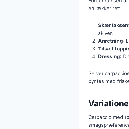
Forberedelsen af 
en lækker ret:
Skær laksen
skiver.
Anretning
: 
Tilsæt topp
Dressing
: Dr
Server carpaccioen
pyntes med friske 
Variatione
Carpaccio med røg
smagspræferencer