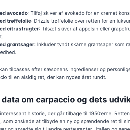
ed avocado
: Tilføj skiver af avokado for en cremet kons
d trøffelolie
: Drizzle trøffelolie over retten for en luks
ed citrusfrugter
: Tilsæt skiver af appelsin eller grapef
t.
ed grøntsager
: Inkluder tyndt skårne grøntsager som ra
rødhed.
 kan tilpasses efter sæsonens ingredienser og personlig
cio til en alsidig ret, der kan nydes året rundt.
 data om carpaccio og dets udvik
nteressant historie, der går tilbage til 1950’erne. Rette
, som ønskede at tilbyde en ny og spændende ret til si
ær og spredte sig til andre restauranter i Italien og sener