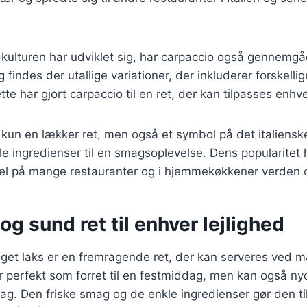
dkulturen har udviklet sig, har carpaccio også gennemg
g findes der utallige variationer, der inkluderer forskellig
tte har gjort carpaccio til en ret, der kan tilpasses enh
 kun en lækker ret, men også et symbol på det italiensk
e ingredienser til en smagsoplevelse. Dens popularitet ha
el på mange restauranter og i hjemmekøkkener verden o
og sund ret til enhver lejlighed
get laks er en fremragende ret, der kan serveres ved m
er perfekt som forret til en festmiddag, men kan også n
dag. Den friske smag og de enkle ingredienser gør den ti