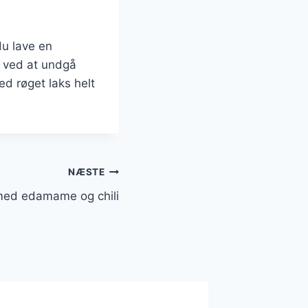
du lave en
n ved at undgå
ed røget laks helt
NÆSTE
 med edamame og chili