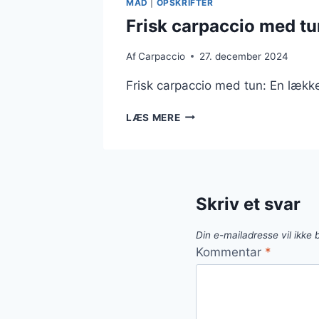
MAD
|
OPSKRIFTER
Frisk carpaccio med t
Af
Carpaccio
27. december 2024
Frisk carpaccio med tun: En lække
FRISK
LÆS MERE
CARPACCIO
MED
TUN
OG
AVOCADOSALSA
Skriv et svar
Din e-mailadresse vil ikke b
Kommentar
*