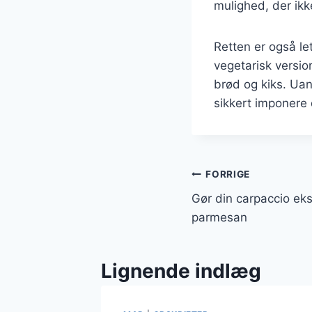
mulighed, der ik
Retten er også let
vegetarisk versio
brød og kiks. Uan
sikkert imponere 
Indlægsnavi
FORRIGE
Gør din carpaccio ek
parmesan
Lignende indlæg