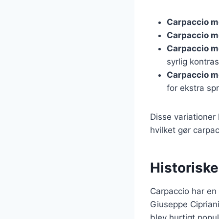
Carpaccio m
Carpaccio me
Carpaccio m
syrlig kontras
Carpaccio m
for ekstra sp
Disse variationer
hvilket gør carpac
Historiske
Carpaccio har en i
Giuseppe Cipriani
blev hurtigt popul