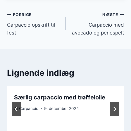
Indlægsnavigation
FORRIGE
NÆSTE
Carpaccio opskrift til
Carpaccio med
fest
avocado og perlespelt
Lignende indlæg
Særlig carpaccio med trøffelolie
Af
Carpaccio
9. december 2024