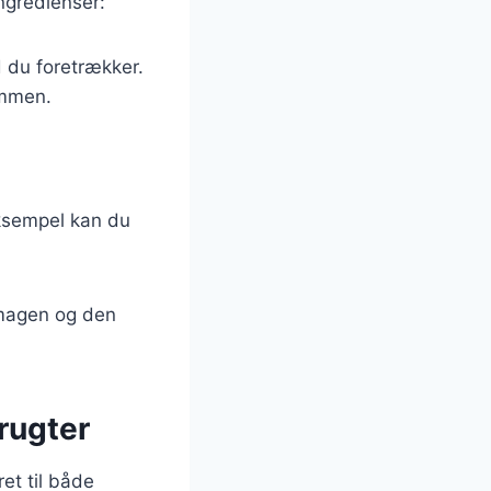
ngredienser:
d du foretrækker.
ammen.
eksempel kan du
 smagen og den
rugter
ret til både