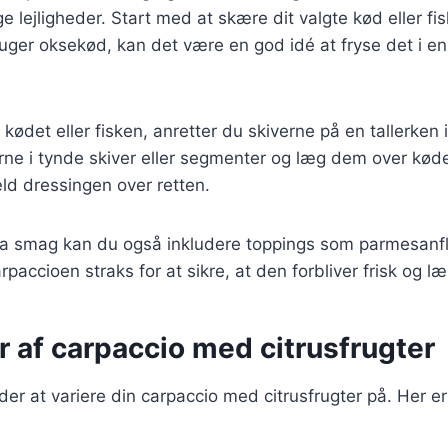
e lejligheder. Start med at skære dit valgte kød eller fi
ruger oksekød, kan det være en god idé at fryse det i en
kødet eller fisken, anretter du skiverne på en tallerken i
rne i tynde skiver eller segmenter og læg dem over kød
æld dressingen over retten.
stra smag kan du også inkludere toppings som parmesanfl
paccioen straks for at sikre, at den forbliver frisk og læ
r af carpaccio med citrusfrugter
r at variere din carpaccio med citrusfrugter på. Her e