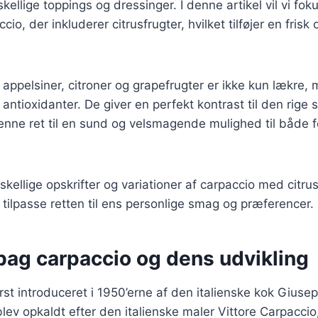
kellige toppings og dressinger. I denne artikel vil vi fo
cio, der inkluderer citrusfrugter, hvilket tilføjer en frisk 
 appelsiner, citroner og grapefrugter er ikke kun lækre, 
antioxidanter. De giver en perfekt kontrast til den rige 
 denne ret til en sund og velsmagende mulighed til både f
rskellige opskrifter og variationer af carpaccio med citru
ilpasse retten til ens personlige smag og præferencer.
bag carpaccio og dens udvikling
rst introduceret i 1950’erne af den italienske kok Giusepp
lev opkaldt efter den italienske maler Vittore Carpaccio