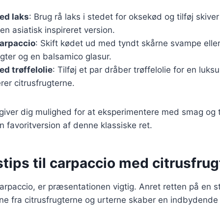
ed laks
: Brug rå laks i stedet for oksekød og tilføj skiv
en asiatisk inspireret version.
carpaccio
: Skift kødet ud med tyndt skårne svampe eller
gter og en balsamico glasur.
d trøffelolie
: Tilføj et par dråber trøffelolie for en luk
er citrusfrugterne.
 giver dig mulighed for at eksperimentere med smag og t
n favoritversion af denne klassiske ret.
tips til carpaccio med citrusfrug
arpaccio, er præsentationen vigtig. Anret retten på en st
erne fra citrusfrugterne og urterne skaber en indbydende 