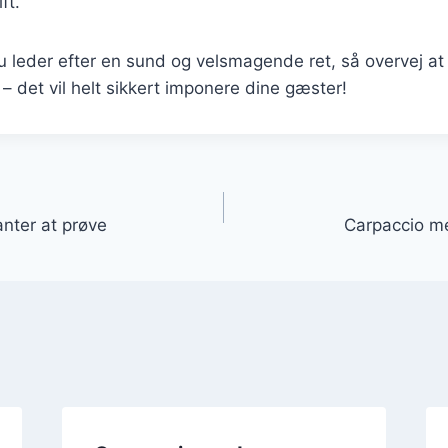
ft.
 leder efter en sund og velsmagende ret, så overvej at 
 – det vil helt sikkert imponere dine gæster!
gation
nter at prøve
Carpaccio m