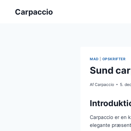
Fortsæt
Carpaccio
til
indhold
MAD
|
OPSKRIFTER
Sund car
Af
Carpaccio
5. de
Introdukti
Carpaccio er en k
elegante præsenta