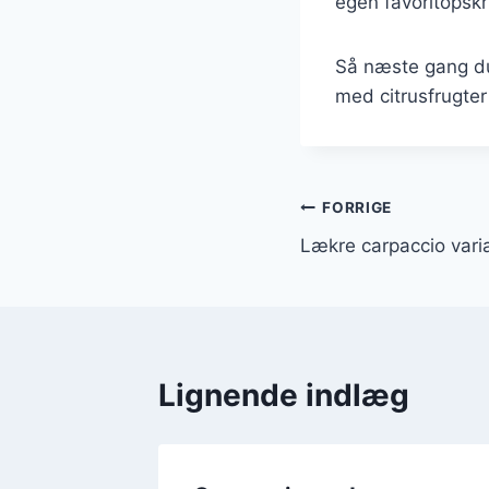
egen favoritopskri
Så næste gang du
med citrusfrugter
Indlægsnavi
FORRIGE
Lækre carpaccio varia
Lignende indlæg