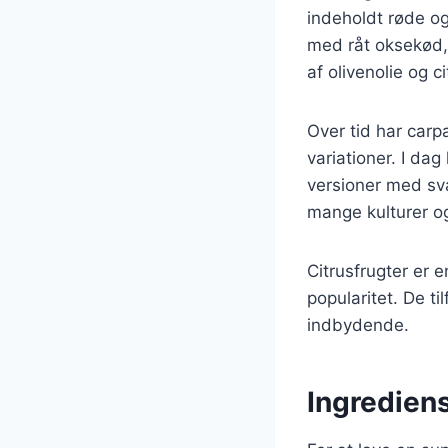
indeholdt røde og
med råt oksekød, 
af olivenolie og ci
Over tid har carpa
variationer. I da
versioner med sva
mange kulturer o
Citrusfrugter er e
popularitet. De t
indbydende.
Ingrediens