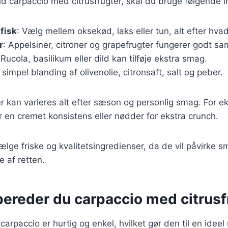
nd carpaccio med citrusfrugter, skal du bruge følgende i
 fisk
: Vælg mellem oksekød, laks eller tun, alt efter hva
r
: Appelsiner, citroner og grapefrugter fungerer godt s
 Rucola, basilikum eller dild kan tilføje ekstra smag.
 simpel blanding af olivenolie, citronsaft, salt og peber.
r kan varieres alt efter sæson og personlig smag. For 
or en cremet konsistens eller nødder for ekstra crunch.
 vælge friske og kvalitetsingredienser, da de vil påvirke
 af retten.
bereder du carpaccio med citrusf
arpaccio er hurtig og enkel, hvilket gør den til en ideel 