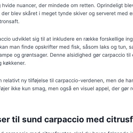
 hvide nuancer, der mindede om retten. Oprindeligt ble
der blev skåret i meget tynde skiver og serveret med e
tronsaft.
ccio udviklet sig til at inkludere en række forskellige in
g kan man finde opskrifter med fisk, såsom laks og tun, 
mpe og grøntsager. Denne alsidighed gør carpaccio til 
g køkkener.
n relativt ny tilføjelse til carpaccio-verdenen, men de ha
ilføjer ikke kun smag, men også en visuel appel, der gør
er til sund carpaccio med citrus