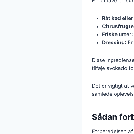
For at lave en su
Råt kød eller
Citrusfrugte
Friske urter
:
Dressing
: En
Disse ingrediense
tilføje avokado f
Det er vigtigt at
samlede oplevelse
Sådan for
Forberedelsen af c