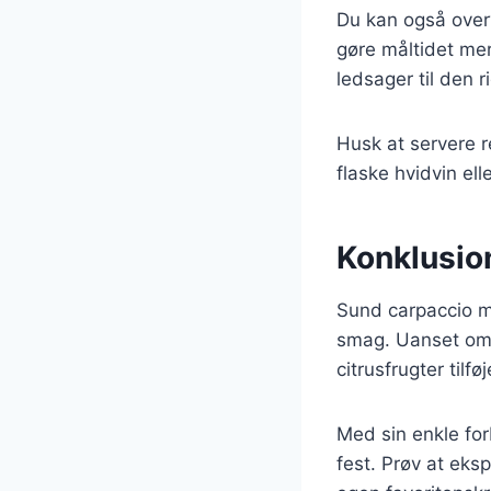
Du kan også overv
gøre måltidet mer
ledsager til den 
Husk at servere r
flaske hvidvin ell
Konklusio
Sund carpaccio me
smag. Uanset om d
citrusfrugter tilfø
Med sin enkle for
fest. Prøv at eks