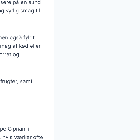
kusere på en sund
og syrlig smag til
men også fyldt
smag af kød eller
orret og
sfrugter, samt
e Cipriani i
, hvis værker ofte