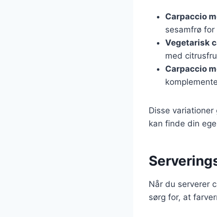
Carpaccio m
sesamfrø for 
Vegetarisk 
med citrusfru
Carpaccio me
komplementer
Disse variationer
kan finde din ege
Serverings
Når du serverer c
sørg for, at farv