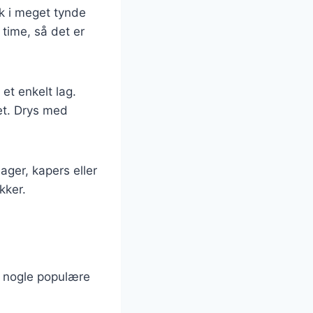
sk i meget tynde
 time, så det er
 et enkelt lag.
et. Drys med
ager, kapers eller
kker.
r nogle populære