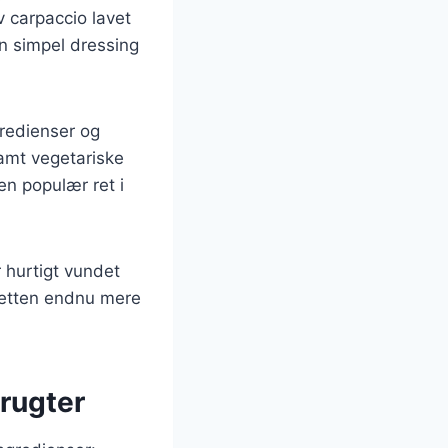
v carpaccio lavet
n simpel dressing
gredienser og
samt vegetariske
en populær ret i
r hurtigt vundet
 retten endnu mere
frugter