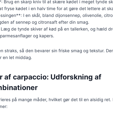
: Brug en skarp kniv til at skære kødet i meget tynde sk
t fryse kødet i en halv time for at gøre det lettere at sk
ssingen**: I en skål, bland dijonsennep, olivenolie, citr
den af sennep og citronsaft efter din smag.
 Læg de tynde skiver af kød på en tallerken, og hæld dr
 parmesanflager og kapers.
n straks, så den bevarer sin friske smag og tekstur. Den
er en let middag.
r af carpaccio: Udforskning af
binationer
ieres på mange måder, hvilket gør det til en alsidig ret.
ner: