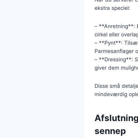
ekstra speciel:
– **Anretning**: B
cirkel eller over
– **Pynt**: Tilsæt
Parmesanflager og
– **Dressing**: S
giver dem mulighe
Disse små detalje
mindeværdig ople
Afslutnin
sennep