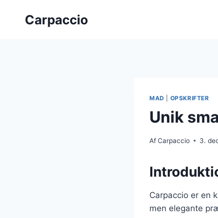
Fortsæt
Carpaccio
til
indhold
MAD
|
OPSKRIFTER
Unik sma
Af
Carpaccio
3. de
Introdukti
Carpaccio er en k
men elegante præs