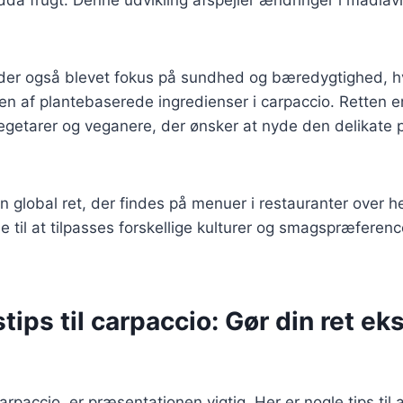
 der også blevet fokus på sundhed og bæredygtighed, hvil
gen af plantebaserede ingredienser i carpaccio. Retten e
egetarer og veganere, der ønsker at nyde den delikate 
n global ret, der findes på menuer i restauranter over 
e til at tilpasses forskellige kulturer og smagspræference
tips til carpaccio: Gør din ret ek
rpaccio, er præsentationen vigtig. Her er nogle tips til a