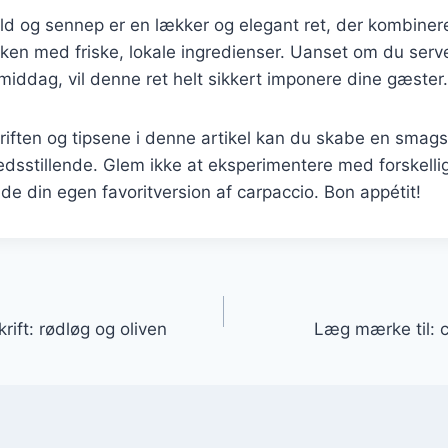
d og sennep er en lækker og elegant ret, der kombinere
kken med friske, lokale ingredienser. Uanset om du ser
t middag, vil denne ret helt sikkert imponere dine gæster.
riften og tipsene i denne artikel kan du skabe en smags
redsstillende. Glem ikke at eksperimentere med forskelli
nde din egen favoritversion af carpaccio. Bon appétit!
gation
rift: rødløg og oliven
Læg mærke til: 