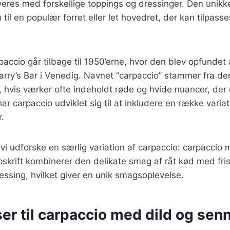
veres med forskellige toppings og dressinger. Den unik
til en populær forret eller let hovedret, der kan tilpass
paccio går tilbage til 1950’erne, hvor den blev opfundet
 Harry’s Bar i Venedig. Navnet “carpaccio” stammer fra de
, hvis værker ofte indeholdt røde og hvide nuancer, de
ar carpaccio udviklet sig til at inkludere en række varia
r.
l vi udforske en særlig variation af carpaccio: carpaccio
krift kombinerer den delikate smag af råt kød med fris
ssing, hvilket giver en unik smagsoplevelse.
er til carpaccio med dild og sen