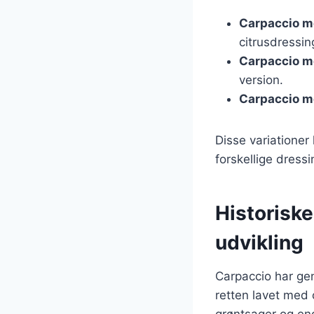
Carpaccio m
citrusdressin
Carpaccio 
version.
Carpaccio me
Disse variationer
forskellige dres
Historiske
udvikling
Carpaccio har gen
retten lavet med o
grøntsager og end