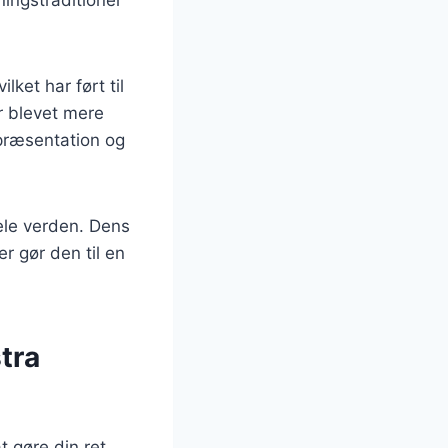
ket har ført til
r blevet mere
præsentation og
hele verden. Dens
r gør den til en
stra
t gøre din ret