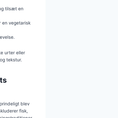
og tilsæt en
 en vegetarisk
levelse.
e urter eller
og tekstur.
ts
rindeligt blev
kluderer fisk,
ingstraditioner