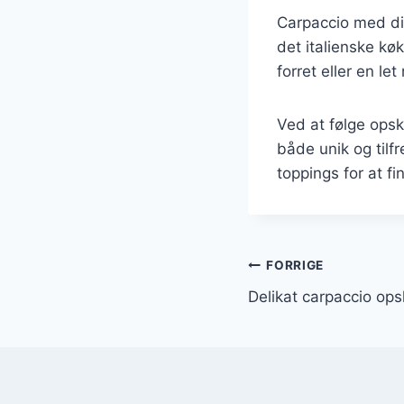
Carpaccio med dil
det italienske kø
forret eller en le
Ved at følge opsk
både unik og tilf
toppings for at fi
Indlægsnavi
FORRIGE
Delikat carpaccio opsk