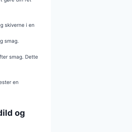
æg skiverne i en
 og smag.
fter smag. Dette
æster en
ild og