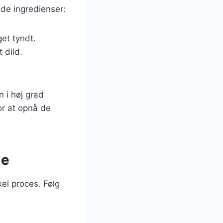
nde ingredienser:
get tyndt.
 dild.
n i høj grad
or at opnå de
de
kel proces. Følg