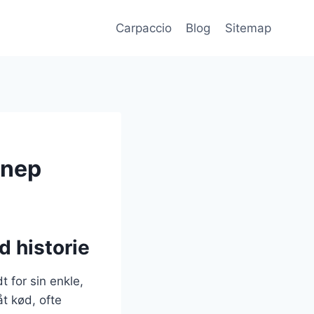
Carpaccio
Blog
Sitemap
nnep
d historie
t for sin enkle,
t kød, ofte