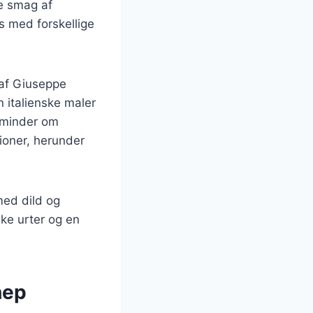
ke smag af
es med forskellige
 af Giuseppe
n italienske maler
r minder om
tioner, herunder
 med dild og
ke urter og en
nep