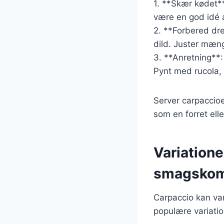
1. **Skær kødet**
være en god idé a
2. **Forbered dre
dild. Juster mæng
3. **Anretning**:
Pynt med rucola,
Server carpaccioe
som en forret ell
Variatione
smagskom
Carpaccio kan var
populære variatio