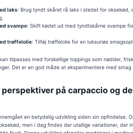
ed laks
: Brug tyndt skåret rå laks i stedet for oksekød, 
g.
med svampe
: Skift kødet ud med tyndtskårne svampe for
d trøffelolie
: Tilføj trøffelolie for en luksuriøs smagsop
 kan tilpasses med forskellige toppings som nødder, frisk
singer. Det er en god måde at eksperimentere med smag 
 perspektiver på carpaccio og de
nemgået en betydelig udvikling siden sin opfindelse. Op
ksekød, men i dag findes der utallige variationer, der in
da frugt. Denne udvikling afspejler ændringer i madlavn