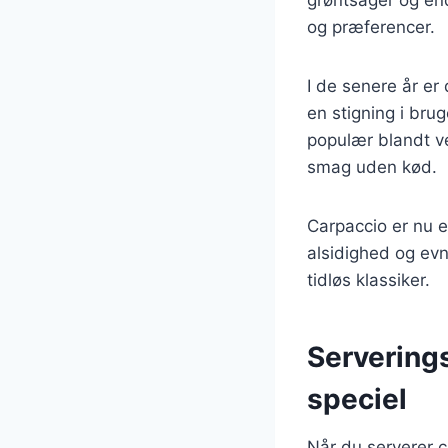
og præferencer.
I de senere år er
en stigning i bru
populær blandt v
smag uden kød.
Carpaccio er nu e
alsidighed og evn
tidløs klassiker.
Serverings
speciel
Når du serverer ca