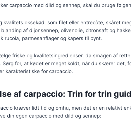
kker carpaccio med dild og sennep, skal du bruge følge
g kvalitets oksekød, som filet eller entrecôte, skåret me
 blanding af dijonsennep, olivenolie, citronsaft og hakket
isk rucola, parmesanflager og kapers til pynt.
vælge friske og kvalitetsingredienser, da smagen af rette
Sørg for, at kødet er meget koldt, når du skærer det, f
er karakteristiske for carpaccio.
se af carpaccio: Trin for trin gui
accio kræver lidt tid og omhu, men det er en relativt en
 lave din egen carpaccio med dild og sennep: