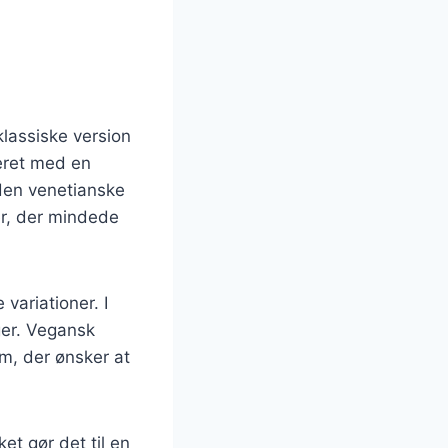
klassiske version
veret med en
 den venetianske
er, der mindede
variationer. I
ger. Vegansk
dem, der ønsker at
et gør det til en