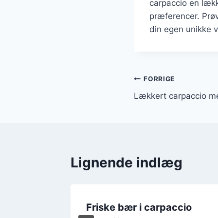
carpaccio en lækk
præferencer. Prøv
din egen unikke v
Indlægsnavi
FORRIGE
Lækkert carpaccio me
Lignende indlæg
ron og
Friske bær i carpaccio