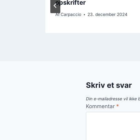
opskrifter
r 2024
Af
Carpaccio
23. december 2024
Skriv et svar
Din e-mailadresse vil ikke b
Kommentar
*