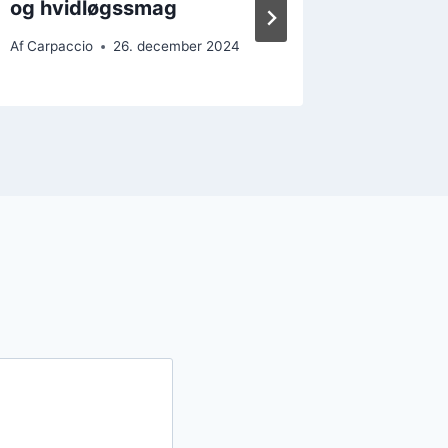
og hvidløgssmag
dild fo
Af
Carpaccio
26. december 2024
Af
Carpacc