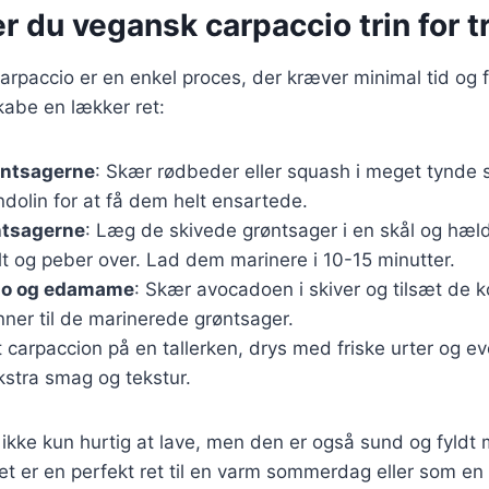
r du vegansk carpaccio trin for t
arpaccio er en enkel proces, der kræver minimal tid og 
skabe en lækker ret:
øntsagerne
: Skær rødbeder eller squash i meget tynde s
dolin for at få dem helt ensartede.
ntsagerne
: Læg de skivede grøntsager i en skål og hæld 
alt og peber over. Lad dem marinere i 10-15 minutter.
ado og edamame
: Skær avocadoen i skiver og tilsæt de 
r til de marinerede grøntsager.
t carpaccion på en tallerken, drys med friske urter og e
ekstra smag og tekstur.
 ikke kun hurtig at lave, men den er også sund og fyldt
t er en perfekt ret til en varm sommerdag eller som en le