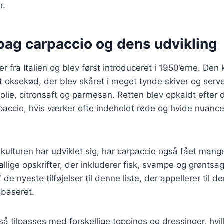
r.
bag carpaccio og dens udvikling
 fra Italien og blev først introduceret i 1950’erne. Den 
t oksekød, der blev skåret i meget tynde skiver og ser
nolie, citronsaft og parmesan. Retten blev opkaldt efter
paccio, hvis værker ofte indeholdt røde og hvide nuanc
kulturen har udviklet sig, har carpaccio også fået mange 
allige opskrifter, der inkluderer fisk, svampe og grøntsa
 de nyeste tilføjelser til denne liste, der appellerer til 
ebaseret.
å tilpasses med forskellige toppings og dressinger, hvilk