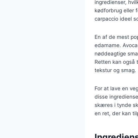
ingredienser, hvi
kødforbrug eller 
carpaccio ideel so
En af de mest po
edamame. Avoca
nøddeagtige smag 
Retten kan også ti
tekstur og smag.
For at lave en ve
disse ingrediense
skæres i tynde sk
en ret, der kan t
Ingredien