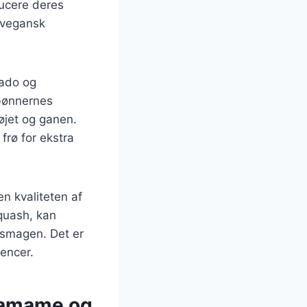
ducere deres
r vegansk
cado og
bønnernes
øjet og ganen.
 frø for ekstra
n kvaliteten af
squash, kan
 smagen. Det er
encer.
edamame og