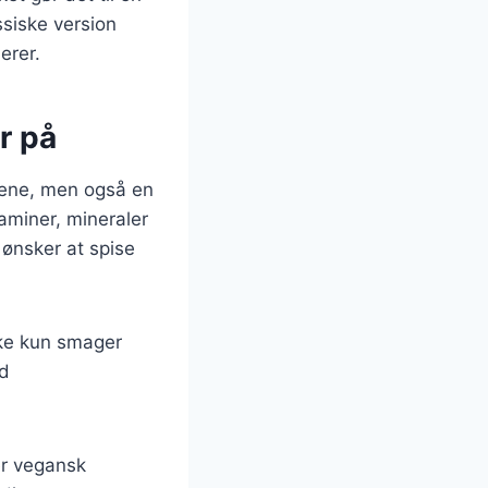
ssiske version
erer.
r på
nene, men også en
taminer, mineraler
 ønsker at spise
kke kun smager
ed
er vegansk