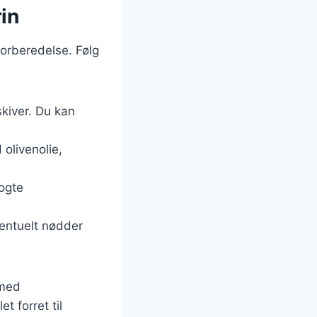
rin
forberedelse. Følg
kiver. Du kan
olivenolie,
kogte
ventuelt nødder
 med
t forret til