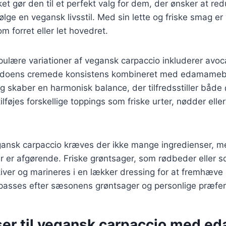
lket gør den til et perfekt valg for dem, der ønsker at re
følge en vegansk livsstil. Med sin lette og friske smag e
m forret eller let hovedret.
pulære variationer af vegansk carpaccio inkluderer avo
doens cremede konsistens kombineret med edamame
skaber en harmonisk balance, der tilfredsstiller både 
lføjes forskellige toppings som friske urter, nødder eller
gansk carpaccio kræves der ikke mange ingredienser, me
r er afgørende. Friske grøntsager, som rødbeder eller 
iver og marineres i en lækker dressing for at fremhæve
ilpasses efter sæsonens grøntsager og personlige præfer
ser til vegansk carpaccio med 