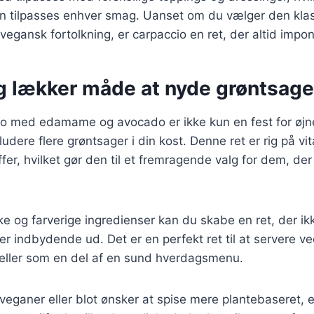
kan tilpasses enhver smag. Uanset om du vælger den kla
vegansk fortolkning, er carpaccio en ret, der altid impon
g lækker måde at nyde grøntsage
o med edamame og avocado er ikke kun en fest for øj
udere flere grøntsager i din kost. Denne ret er rig på vi
fer, hvilket gør den til et fremragende valg for dem, der
ke og farverige ingredienser kan du skabe en ret, der i
r indbydende ud. Det er en perfekt ret til at servere v
ller som en del af en sund hverdagsmenu.
eganer eller blot ønsker at spise mere plantebaseret, 