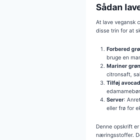
Sådan lave
At lave vegansk c
disse trin for at 
Forbered gr
bruge en man
Mariner grø
citronsaft, s
Tilføj avoc
edamamebønne
Server
: Anre
eller frø for 
Denne opskrift er
næringsstoffer. De