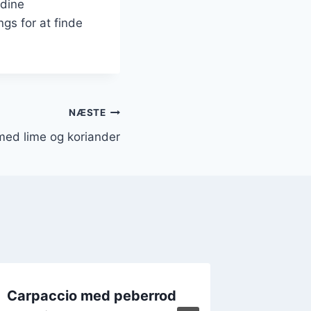
 dine
gs for at finde
NÆSTE
med lime og koriander
Carpaccio med peberrod
Carpac