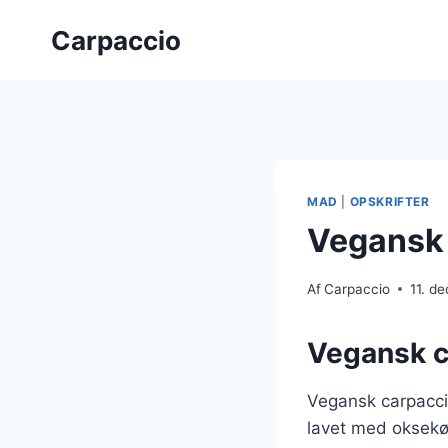
Fortsæt
Carpaccio
til
indhold
MAD
|
OPSKRIFTER
Vegansk
Af
Carpaccio
11. d
Vegansk ca
Vegansk carpaccio 
lavet med oksekø