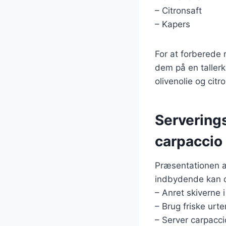
– Citronsaft
– Kapers
For at forberede 
dem på en taller
olivenolie og cit
Serverings
carpaccio
Præsentationen af
indbydende kan d
– Anret skiverne i
– Brug friske urte
– Server carpacci