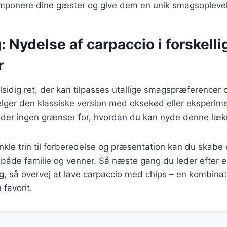
l imponere dine gæster og give dem en unik smagsopleve
: Nydelse af carpaccio i forskelli
r
lsidig ret, der kan tilpasses utallige smagspræferencer
ger den klassiske version med oksekød eller eksperime
 der ingen grænser for, hvordan du kan nyde denne lækr
nkle trin til forberedelse og præsentation kan du skab
e både familie og venner. Så næste gang du leder efter e
ag, så overvej at lave carpaccio med chips – en kombinat
n favorit.