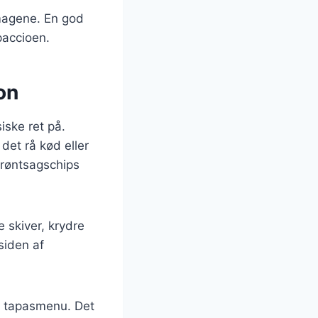
smagene. En god
paccioen.
on
ske ret på.
det rå kød eller
grøntsagschips
 skiver, krydre
siden af
en tapasmenu. Det