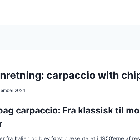
anretning: carpaccio with chi
cember 2024
bag carpaccio: Fra klassisk til m
r
 fra Italien og blev først præsenteret i 1950’erne af re