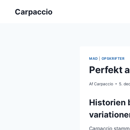
Fortsæt
Carpaccio
til
indhold
MAD
|
OPSKRIFTER
Perfekt 
Af
Carpaccio
5. de
Historien 
variatione
Carpaccio stammer