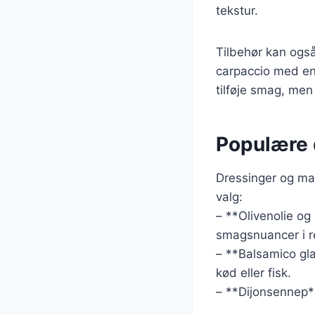
tekstur.
Tilbehør kan også
carpaccio med en 
tilføje smag, men
Populære 
Dressinger og mar
valg:
– **Olivenolie og
smagsnuancer i r
– **Balsamico gla
kød eller fisk.
– **Dijonsennep**