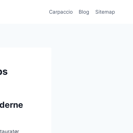
Carpaccio
Blog
Sitemap
ps
oderne
stauratør