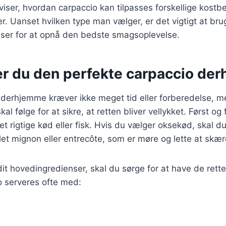
 viser, hvordan carpaccio kan tilpasses forskellige kost
 Uanset hvilken type man vælger, er det vigtigt at brug
nser for at opnå den bedste smagsoplevelse.
er du den perfekte carpaccio de
 derhjemme kræver ikke meget tid eller forberedelse, m
skal følge for at sikre, at retten bliver vellykket. Først o
et rigtige kød eller fisk. Hvis du vælger oksekød, skal d
et mignon eller entrecôte, som er møre og lette at skære
dit hovedingredienser, skal du sørge for at have de rette
o serveres ofte med: