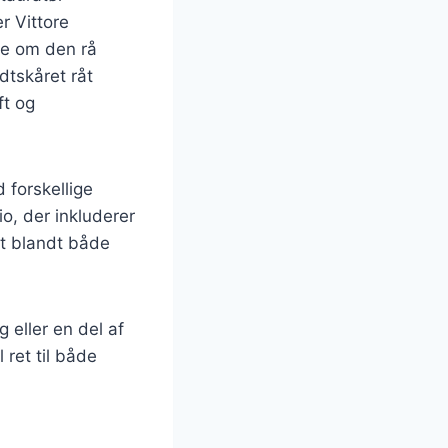
r Vittore
de om den rå
dtskåret råt
ft og
 forskellige
io, der inkluderer
rit blandt både
 eller en del af
 ret til både