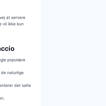
vej at servere
 vil ikke kun
accio
nogle populære
 de naturlige
enterer det salte
en.