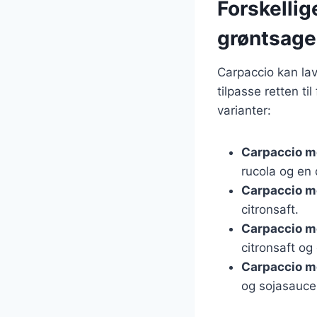
Forskellig
grøntsage
Carpaccio kan lav
tilpasse retten t
varianter:
Carpaccio m
rucola og en 
Carpaccio m
citronsaft.
Carpaccio 
citronsaft og 
Carpaccio m
og sojasauce