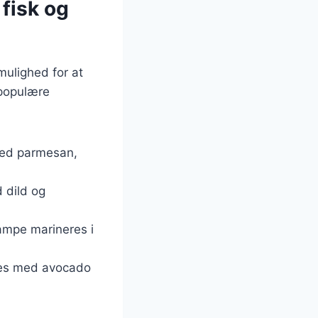
 fisk og
mulighed for at
 populære
 med parmesan,
d dild og
vampe marineres i
eres med avocado