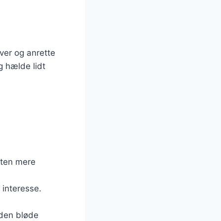
iver og anrette
 hælde lidt
l
tten mere
 interesse.
 den bløde