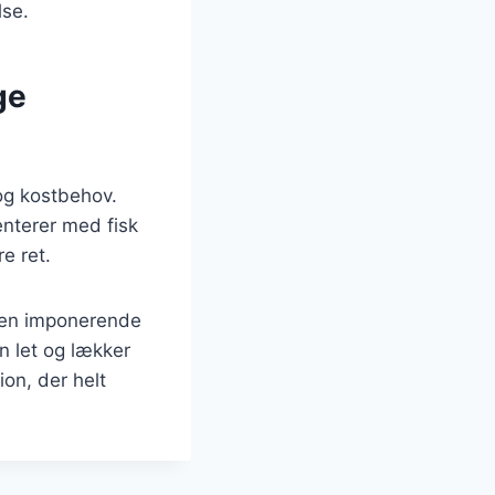
lse.
ge
 og kostbehov.
nterer med fisk
e ret.
e en imponerende
n let og lækker
ion, der helt