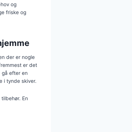
behov og
e friske og
rhjemme
en der er nogle
g fremmest er det
u gå efter en
 i tynde skiver.
 tilbehør. En