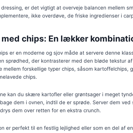
 dressing, er det vigtigt at overveje balancen mellem 
plementere, ikke overdøve, de friske ingredienser i car
 med chips: En lækker kombinati
ips er en moderne og sjov måde at servere denne klassi
 en sprødhed, der kontrasterer med den bløde tekstur af 
e mellem forskellige typer chips, såsom kartoffelchips, 
melavede chips.
ene kan du skære kartofler eller grøntsager i meget tynde
bage dem i ovnen, indtil de er sprøde. Server dem ved 
 drys dem over retten for en ekstra crunch.
 er perfekt til en festlig lejlighed eller som en del af 