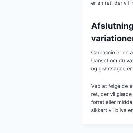
er en ret, der vi
Afslutning
variatione
Carpaccio er en a
Uanset om du væl
og grøntsager, er
Ved at følge de e
ret, der vil glæd
forret eller midd
sikkert vil blive e