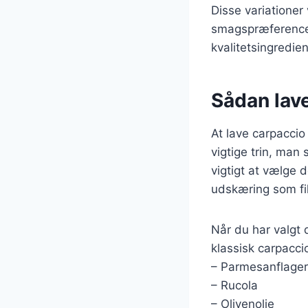
Disse variationer
smagspræferencer.
kvalitetsingredie
Sådan lav
At lave carpaccio
vigtige trin, man 
vigtigt at vælge d
udskæring som fil
Når du har valgt 
klassisk carpacci
– Parmesanflager
– Rucola
– Olivenolie