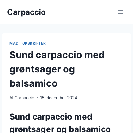
Fortsæt
Carpaccio
til
indhold
MAD
|
OPSKRIFTER
Sund carpaccio med
grøntsager og
balsamico
Af
Carpaccio
15. december 2024
Sund carpaccio med
grøntsager og balsamico